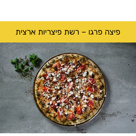
לג
תוכן
מרכזי
פיצה פרגו – רשת פיצריות ארצית