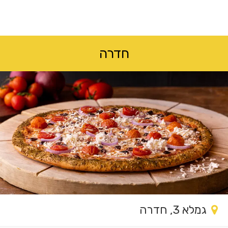
לג
תוכן
מרכזי
חדרה
גמלא 3, חדרה