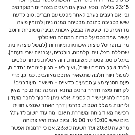
23:15 בלילה. מכאן שבין אם רעבים בצהריים המוקדמים
ובין אם רעבים בערב לאחר מפגש עם חברים, טוב לדעת
שיש בסביבה כתובת מבטיחה ממנה ניתן להזמין פיצה
מדהימה, כזו שעשויה מבצק איכותי, גבינה משובחת ורוטב
עשיר שמתבסס על סודות המטבח האיטלקי.
מה בתפריט? פיצות איכותיות ומיוחדות (למשל פיצה יוונית
שכוללת בצל, זיתי קלמטה, בולגרית, עגבניות שרי וזעתר),
בייגל טוסט, פסטות משובחות, זיוה אסלית, מבחר סלטים
(לצד שלל רטבים שווים), ואיך לא – מגוון קינוחים נהדרים,
למשל זיווה חלבה שתשאיר אתכם מאוהבים. כמו כן, מדי
פעם הסניף מציע מבצעים כדאיים – הישארו מעודכנים!
לקוחות פיצה חדרה נהנים מתנאי הזמנה נוחים, כך שאין
הכרח להגיע ישירות לסניף, אלא ניתן להפוך לחבר מועדון
וליהנות משלל הטבות, להזמין דרך האתר שמציע חוויית
רכישה מאוד נוחה ומעוררת תיאבון מה עוד חשוב לדעת?
ביום שישי 10:00 עד 16:00, וביום שבת היא פתוחה
מהשעה 20:30 ועד השעה 23:30, אם כי הזמנות אפשר