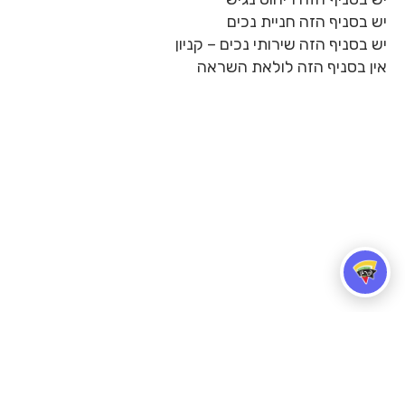
יש בסניף הזה חניית נכים
יש בסניף הזה שירותי נכים – קניון
אין בסניף הזה לולאת השראה
הזמינו משלוח
הצהרת נגישות
דרושים
זכיינות
סניפים
צור קשר
בלוג
פרגו פבריקה ציוד וחומרי גלם לפיצריות
תקנון אתר ותנאי שימוש
מדיניות פרטיות
תקנון 10 בום
תקנון יום המשפחה 2026
תקנון פעילות פורים