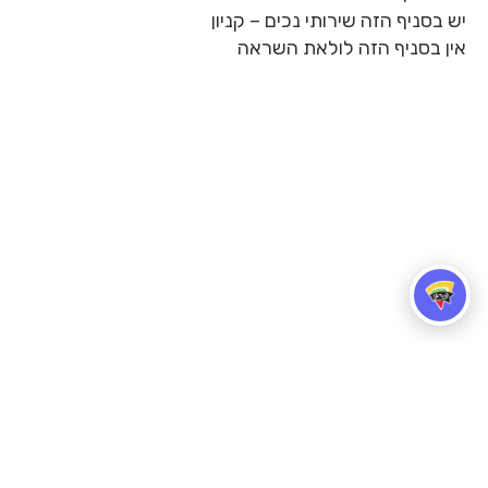
יש בסניף הזה שירותי נכים – קניון
אין בסניף הזה לולאת השראה
הזמינו משלוח
הצהרת נגישות
דרושים
זכיינות
סניפים
צור קשר
בלוג
פרגו פבריקה ציוד וחומרי גלם לפיצריות
תקנון אתר ותנאי שימוש
מדיניות פרטיות
תקנון 10 בום
תקנון יום המשפחה 2026
תקנון פעילות פורים
-
-
-