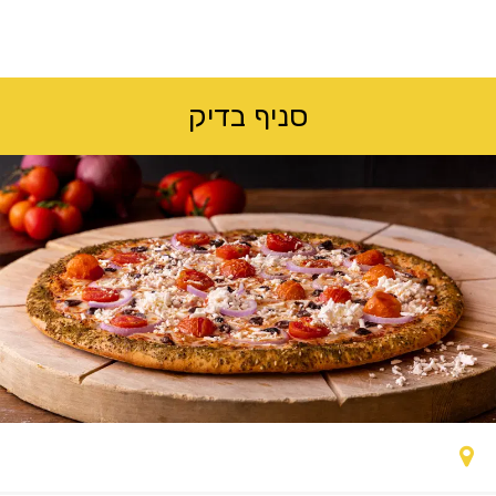
לג
תוכן
מרכזי
סניף בדיק