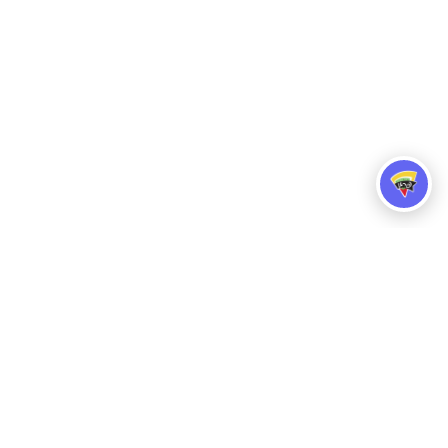
הזמינו משלוח
הצהרת נגישות
דרושים
זכיינות
סניפים
צור קשר
בלוג
פרגו פבריקה ציוד וחומרי גלם לפיצריות
תקנון אתר ותנאי שימוש
מדיניות פרטיות
תקנון 10 בום
תקנון יום המשפחה 2026
תקנון פעילות פורים
-
-
-
פתיחה
פתיחה
פתיחה
בחלון
בחלון
בחלון
© כל הזכויות שמורות לרשת פיצה פרגו.
חדש
חדש
חדש
קישור